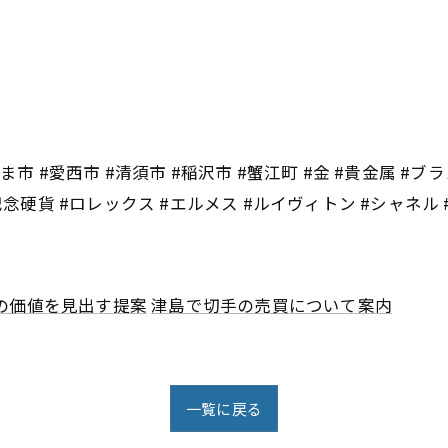
市 #愛西市 #清須市 #稲沢市 #蟹江町 #金 #貴金属 #ブラ
記念硬貨 #ロレックス #エルメス #ルイヴィトン #シャネル
の価値を見出す提案
津島で切手の売買について案内
一覧に戻る