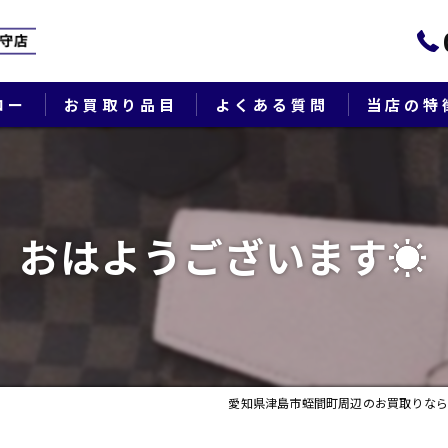
ロー
お買取り品目
よくある質問
当店の特
ブランド
貴金属
おはようございます☀
切手
時計
出張
愛知県津島市蛭間町周辺のお買取りなら
生前整理・