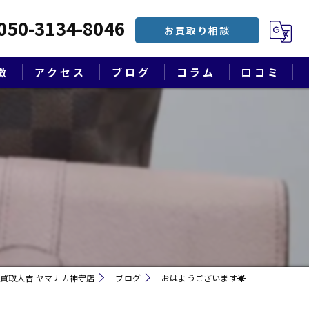
050-3134-8046
お買取り相談
徴
アクセス
ブログ
コラム
口コミ
漫画特集
買取大吉 ヤマナカ神守店
ブログ
おはようございます☀
遺品整理・終活