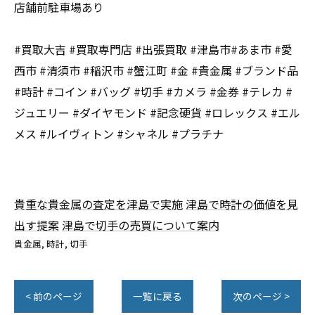
店舗前駐車場あり
#買取大吉 #買取専門店 #出張買取 #津島市#あま市 #愛
西市 #清須市 #稲沢市 #蟹江町 #金 #貴金属 #ブランド品
#時計 #コイン #バッグ #切手 #カメラ #金券 #テレカ #
ジュエリー #ダイヤモンド #記念硬貨 #ロレックス #エル
メス #ルイヴィトン #シャネル #プラチナ
貴重な貴金属の査定を津島で実施
津島で時計の価値を見
出す提案
津島で切手の売買について案内
貴金属
時計
切手
< 前のページ
一覧に戻る
次のページ >