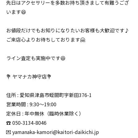
先日はアクセサリーを多数お持ち頂きまして有難うござ
います😆
お値段だけでもお知りになりたいお客様も大歓迎です♪
ご来店心よりお待ちしております🤗
ライン査定も実施中です😆
💐 ヤマナカ神守店💐
住所 : 愛知県津島市蛭間町字新田376-1
営業時間 : 9:30〜19:00
定休日 : 年中無休（臨時休業除く）
☎️ 050-3134-8046
💌 yamanaka-kamori@kaitori-daikichi.jp