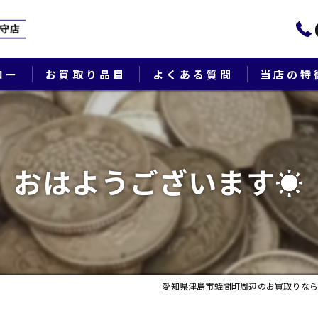
ロー
お買取り品目
よくある質問
当店の特
ブランド
貴金属
おはようございます☀
切手
時計
出張
愛知県津島市蛭間町周辺のお買取りなら
生前整理・