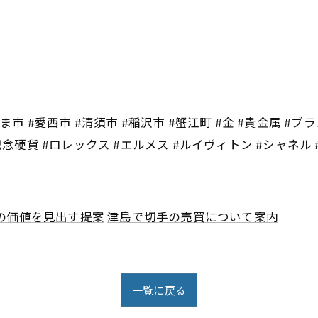
市 #愛西市 #清須市 #稲沢市 #蟹江町 #金 #貴金属 #ブラ
記念硬貨 #ロレックス #エルメス #ルイヴィトン #シャネル
の価値を見出す提案
津島で切手の売買について案内
一覧に戻る