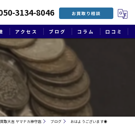
050-3134-8046
お買取り相談
徴
アクセス
ブログ
コラム
口コミ
漫画特集
買取大吉 ヤマナカ神守店
ブログ
おはようございます☀
遺品整理・終活