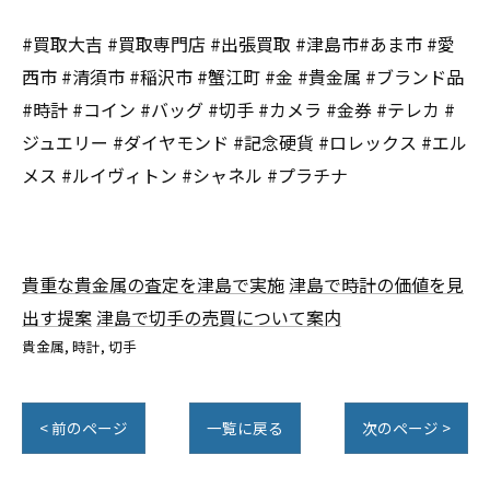
#買取大吉 #買取専門店 #出張買取 #津島市#あま市 #愛
西市 #清須市 #稲沢市 #蟹江町 #金 #貴金属 #ブランド品
#時計 #コイン #バッグ #切手 #カメラ #金券 #テレカ #
ジュエリー #ダイヤモンド #記念硬貨 #ロレックス #エル
メス #ルイヴィトン #シャネル #プラチナ
貴重な貴金属の査定を津島で実施
津島で時計の価値を見
出す提案
津島で切手の売買について案内
貴金属
時計
切手
< 前のページ
一覧に戻る
次のページ >