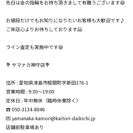
先日は金の指輪をお持ち頂きまして有難うございます😆
お値段だけでもお知りになりたいお客様も大歓迎です♪
ご来店心よりお待ちしております🤗
ライン査定も実施中です😆
💐 ヤマナカ神守店💐
住所 : 愛知県津島市蛭間町字新田376-1
営業時間 : 9:30〜19:00
定休日 : 年中無休（臨時休業除く）
☎️ 050-3134-8046
💌 yamanaka-kamori@kaitori-daikichi.jp
店舗前駐車場あり