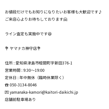
お値段だけでもお知りになりたいお客様も大歓迎です♪
ご来店心よりお待ちしております🤗
ライン査定も実施中です😆
💐 ヤマナカ神守店💐
住所 : 愛知県津島市蛭間町字新田376-1
営業時間 : 9:30〜19:00
定休日 : 年中無休（臨時休業除く）
☎️ 050-3134-8046
💌 yamanaka-kamori@kaitori-daikichi.jp
店舗前駐車場あり