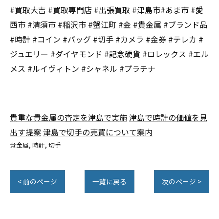
#買取大吉 #買取専門店 #出張買取 #津島市#あま市 #愛
西市 #清須市 #稲沢市 #蟹江町 #金 #貴金属 #ブランド品
#時計 #コイン #バッグ #切手 #カメラ #金券 #テレカ #
ジュエリー #ダイヤモンド #記念硬貨 #ロレックス #エル
メス #ルイヴィトン #シャネル #プラチナ
貴重な貴金属の査定を津島で実施
津島で時計の価値を見
出す提案
津島で切手の売買について案内
貴金属
時計
切手
< 前のページ
一覧に戻る
次のページ >