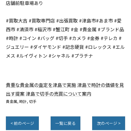
店舗前駐車場あり
#買取大吉 #買取専門店 #出張買取 #津島市#あま市 #愛
西市 #清須市 #稲沢市 #蟹江町 #金 #貴金属 #ブランド品
#時計 #コイン #バッグ #切手 #カメラ #金券 #テレカ #
ジュエリー #ダイヤモンド #記念硬貨 #ロレックス #エル
メス #ルイヴィトン #シャネル #プラチナ
貴重な貴金属の査定を津島で実施
津島で時計の価値を見
出す提案
津島で切手の売買について案内
貴金属
時計
切手
< 前のページ
一覧に戻る
次のページ >