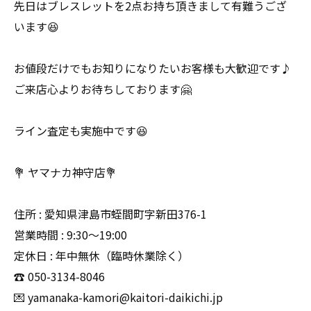
先日はブレスレットを2点お持ち頂きまして有難うござ
います😆
お値段だけでもお知りになりたいお客様も大歓迎です♪
ご来店心よりお待ちしております🤗
ライン査定も実施中です😆
💐 ヤマナカ神守店💐
住所 : 愛知県津島市蛭間町字新田376-1
営業時間 : 9:30〜19:00
定休日 : 年中無休（臨時休業除く）
☎️ 050-3134-8046
💌 yamanaka-kamori@kaitori-daikichi.jp