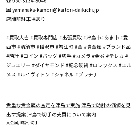
☎️ 050-3134-8046
💌 yamanaka-kamori@kaitori-daikichi.jp
店舗前駐車場あり
#買取大吉 #買取専門店 #出張買取 #津島市#あま市 #愛
西市 #清須市 #稲沢市 #蟹江町 #金 #貴金属 #ブランド品
#時計 #コイン #バッグ #切手 #カメラ #金券 #テレカ #
ジュエリー #ダイヤモンド #記念硬貨 #ロレックス #エル
メス #ルイヴィトン #シャネル #プラチナ
貴重な貴金属の査定を津島で実施
津島で時計の価値を見
出す提案
津島で切手の売買について案内
貴金属
時計
切手