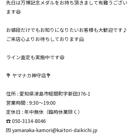
先日は万博記念メダルをお持ち頂きまして有難うござい
ます😆
お値段だけでもお知りになりたいお客様も大歓迎です♪
ご来店心よりお待ちしております🤗
ライン査定も実施中です😆
💐 ヤマナカ神守店💐
住所 : 愛知県津島市蛭間町字新田376-1
営業時間 : 9:30〜19:00
定休日 : 年中無休（臨時休業除く）
☎️ 050-3134-8046
💌 yamanaka-kamori@kaitori-daikichi.jp