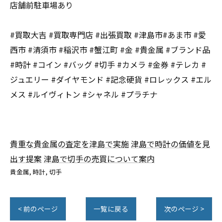
店舗前駐車場あり
#買取大吉 #買取専門店 #出張買取 #津島市#あま市 #愛
西市 #清須市 #稲沢市 #蟹江町 #金 #貴金属 #ブランド品
#時計 #コイン #バッグ #切手 #カメラ #金券 #テレカ #
ジュエリー #ダイヤモンド #記念硬貨 #ロレックス #エル
メス #ルイヴィトン #シャネル #プラチナ
貴重な貴金属の査定を津島で実施
津島で時計の価値を見
出す提案
津島で切手の売買について案内
貴金属
時計
切手
< 前のページ
一覧に戻る
次のページ >