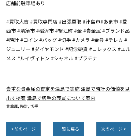
店舗前駐車場あり
#買取大吉 #買取専門店 #出張買取 #津島市#あま市 #愛
西市 #清須市 #稲沢市 #蟹江町 #金 #貴金属 #ブランド品
#時計 #コイン #バッグ #切手 #カメラ #金券 #テレカ #
ジュエリー #ダイヤモンド #記念硬貨 #ロレックス #エル
メス #ルイヴィトン #シャネル #プラチナ
貴重な貴金属の査定を津島で実施
津島で時計の価値を見
出す提案
津島で切手の売買について案内
貴金属
時計
切手
< 前のページ
一覧に戻る
次のページ >