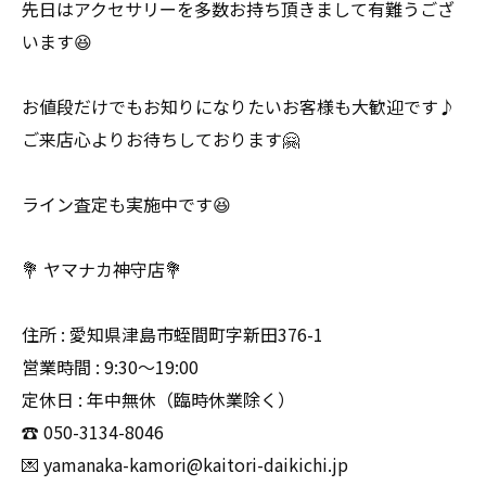
先日はアクセサリーを多数お持ち頂きまして有難うござ
います😆
お値段だけでもお知りになりたいお客様も大歓迎です♪
ご来店心よりお待ちしております🤗
ライン査定も実施中です😆
💐 ヤマナカ神守店💐
住所 : 愛知県津島市蛭間町字新田376-1
営業時間 : 9:30〜19:00
定休日 : 年中無休（臨時休業除く）
☎️ 050-3134-8046
💌 yamanaka-kamori@kaitori-daikichi.jp