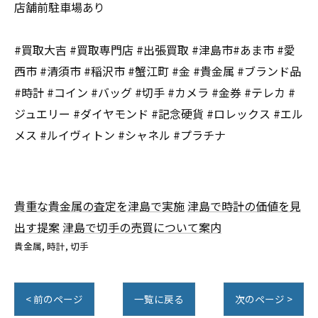
店舗前駐車場あり
#買取大吉 #買取専門店 #出張買取 #津島市#あま市 #愛
西市 #清須市 #稲沢市 #蟹江町 #金 #貴金属 #ブランド品
#時計 #コイン #バッグ #切手 #カメラ #金券 #テレカ #
ジュエリー #ダイヤモンド #記念硬貨 #ロレックス #エル
メス #ルイヴィトン #シャネル #プラチナ
貴重な貴金属の査定を津島で実施
津島で時計の価値を見
出す提案
津島で切手の売買について案内
貴金属
時計
切手
< 前のページ
一覧に戻る
次のページ >