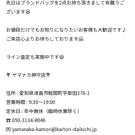
先日はブランドバッグを2点お持ち頂きまして有難うご
ざいます😆
お値段だけでもお知りになりたいお客様も大歓迎です♪
ご来店心よりお待ちしております🤗
ライン査定も実施中です😆
💐 ヤマナカ神守店💐
住所 : 愛知県津島市蛭間町字新田376-1
営業時間 : 9:30〜19:00
定休日 : 年中無休（臨時休業除く）
☎️ 050-3134-8046
💌 yamanaka-kamori@kaitori-daikichi.jp