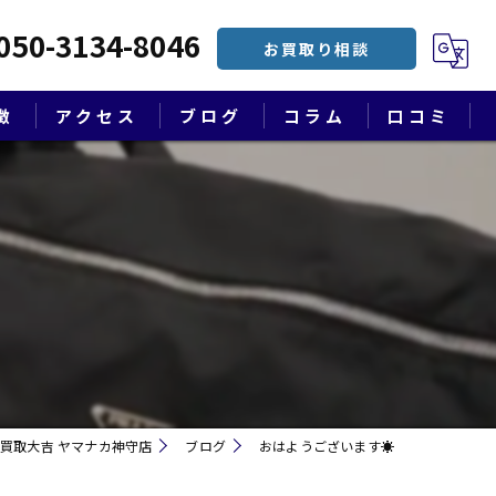
050-3134-8046
お買取り相談
徴
アクセス
ブログ
コラム
口コミ
漫画特集
買取大吉 ヤマナカ神守店
ブログ
おはようございます☀
遺品整理・終活