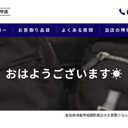
ロー
お買取り品目
よくある質問
当店の特
ブランド
貴金属
おはようございます☀
切手
時計
出張
愛知県津島市蛭間町周辺のお買取りなら
生前整理・