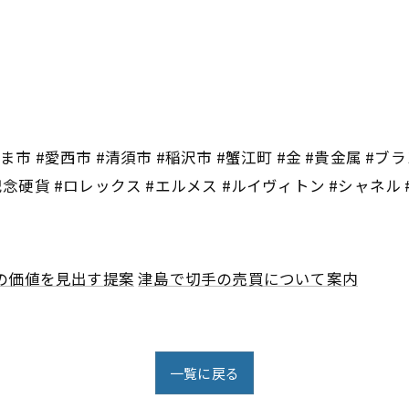
市 #愛西市 #清須市 #稲沢市 #蟹江町 #金 #貴金属 #ブラ
記念硬貨 #ロレックス #エルメス #ルイヴィトン #シャネル
の価値を見出す提案
津島で切手の売買について案内
一覧に戻る