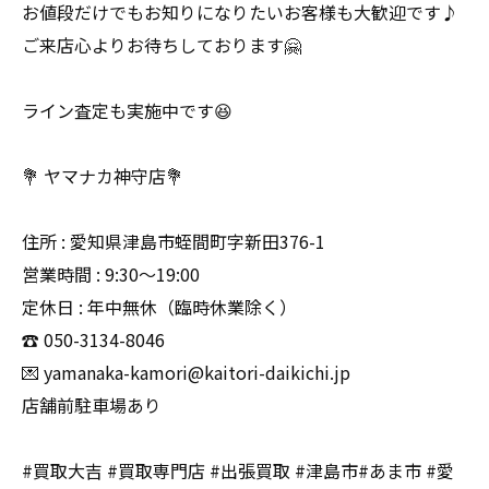
お値段だけでもお知りになりたいお客様も大歓迎です♪
ご来店心よりお待ちしております🤗
ライン査定も実施中です😆
💐 ヤマナカ神守店💐
住所 : 愛知県津島市蛭間町字新田376-1
営業時間 : 9:30〜19:00
定休日 : 年中無休（臨時休業除く）
☎️ 050-3134-8046
💌 yamanaka-kamori@kaitori-daikichi.jp
店舗前駐車場あり
#買取大吉 #買取専門店 #出張買取 #津島市#あま市 #愛