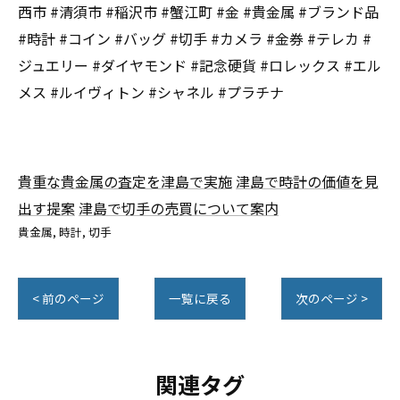
西市 #清須市 #稲沢市 #蟹江町 #金 #貴金属 #ブランド品
#時計 #コイン #バッグ #切手 #カメラ #金券 #テレカ #
ジュエリー #ダイヤモンド #記念硬貨 #ロレックス #エル
メス #ルイヴィトン #シャネル #プラチナ
貴重な貴金属の査定を津島で実施
津島で時計の価値を見
出す提案
津島で切手の売買について案内
貴金属
時計
切手
< 前のページ
一覧に戻る
次のページ >
関連タグ