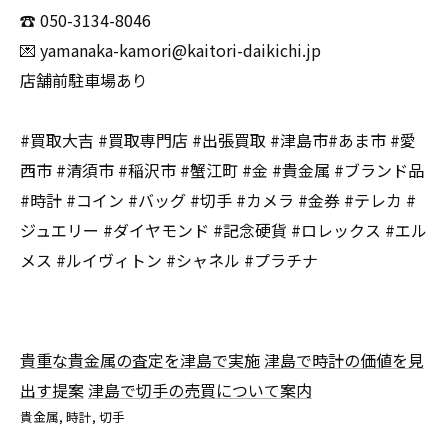
☎️ 050-3134-8046
💌 yamanaka-kamori@kaitori-daikichi.jp
店舗前駐車場あり
#買取大吉 #買取専門店 #出張買取 #津島市#あま市 #愛
西市 #清須市 #稲沢市 #蟹江町 #金 #貴金属 #ブランド品
#時計 #コイン #バッグ #切手 #カメラ #金券 #テレカ #
ジュエリー #ダイヤモンド #記念硬貨 #ロレックス #エル
メス #ルイヴィトン #シャネル #プラチナ
貴重な貴金属の査定を津島で実施
津島で時計の価値を見
出す提案
津島で切手の売買について案内
貴金属
時計
切手