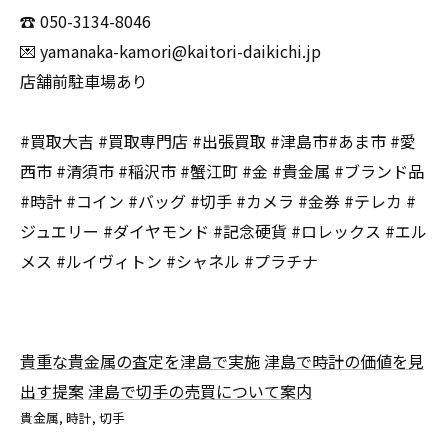
☎️ 050-3134-8046
💌 yamanaka-kamori@kaitori-daikichi.jp
店舗前駐車場あり
#買取大吉 #買取専門店 #出張買取 #津島市#あま市 #愛
西市 #清須市 #稲沢市 #蟹江町 #金 #貴金属 #ブランド品
#時計 #コイン #バッグ #切手 #カメラ #金券 #テレカ #
ジュエリー #ダイヤモンド #記念硬貨 #ロレックス #エル
メス #ルイヴィトン #シャネル #プラチナ
貴重な貴金属の査定を津島で実施
津島で時計の価値を見
出す提案
津島で切手の売買について案内
貴金属
時計
切手