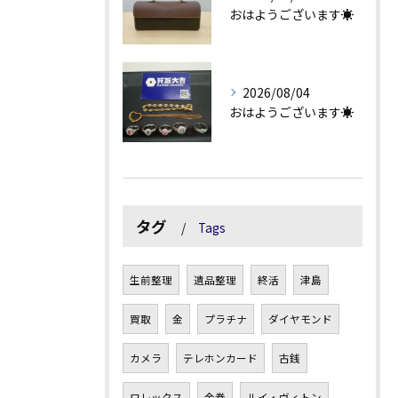
おはようございます☀
2026/08/04
おはようございます☀
タグ
Tags
生前整理
遺品整理
終活
津島
買取
金
プラチナ
ダイヤモンド
カメラ
テレホンカード
古銭
ロレックス
金券
ルイ・ヴィトン