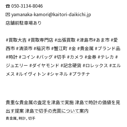
☎️ 050-3134-8046
💌 yamanaka-kamori@kaitori-daikichi.jp
店舗前駐車場あり
#買取大吉 #買取専門店 #出張買取 #津島市#あま市 #愛
西市 #清須市 #稲沢市 #蟹江町 #金 #貴金属 #ブランド品
#時計 #コイン #バッグ #切手 #カメラ #金券 #テレカ #
ジュエリー #ダイヤモンド #記念硬貨 #ロレックス #エル
メス #ルイヴィトン #シャネル #プラチナ
貴重な貴金属の査定を津島で実施
津島で時計の価値を見
出す提案
津島で切手の売買について案内
貴金属
時計
切手