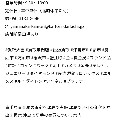
営業時間 : 9:30〜19:00
定休日 : 年中無休（臨時休業除く）
☎️ 050-3134-8046
💌 yamanaka-kamori@kaitori-daikichi.jp
店舗前駐車場あり
#買取大吉 #買取専門店 #出張買取 #津島市#あま市 #愛
西市 #清須市 #稲沢市 #蟹江町 #金 #貴金属 #ブランド品
#時計 #コイン #バッグ #切手 #カメラ #金券 #テレカ #
ジュエリー #ダイヤモンド #記念硬貨 #ロレックス #エル
メス #ルイヴィトン #シャネル #プラチナ
貴重な貴金属の査定を津島で実施
津島で時計の価値を見
出す提案
津島で切手の売買について案内