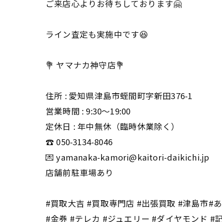
ご来店心よりお待ちしております🤗
ライン査定も実施中です😆
💐 ヤマナカ神守店💐
住所 : 愛知県津島市蛭間町字新田376-1
営業時間 : 9:30〜19:00
定休日 : 年中無休（臨時休業除く）
☎️ 050-3134-8046
💌 yamanaka-kamori@kaitori-daikichi.jp
店舗前駐車場あり
#買取大吉 #買取専門店 #出張買取 #津島市#あま
#金券 #テレカ #ジュエリー #ダイヤモンド #