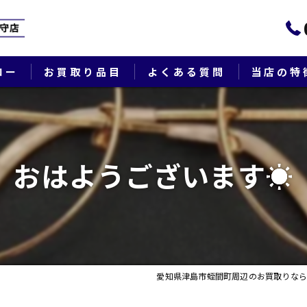
ロー
お買取り品目
よくある質問
当店の特
ブランド
貴金属
おはようございます☀
切手
時計
出張
愛知県津島市蛭間町周辺のお買取りなら
生前整理・