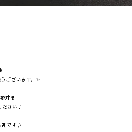

難うございます。✨
施中❣️
ください♪
歓迎です♪