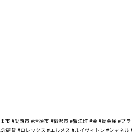
市 #愛西市 #清須市 #稲沢市 #蟹江町 #金 #貴金属 #ブラ
記念硬貨 #ロレックス #エルメス #ルイヴィトン #シャネル