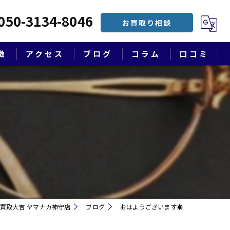
050-3134-8046
お買取り相談
徴
アクセス
ブログ
コラム
口コミ
漫画特集
買取大吉 ヤマナカ神守店
ブログ
おはようございます☀
遺品整理・終活