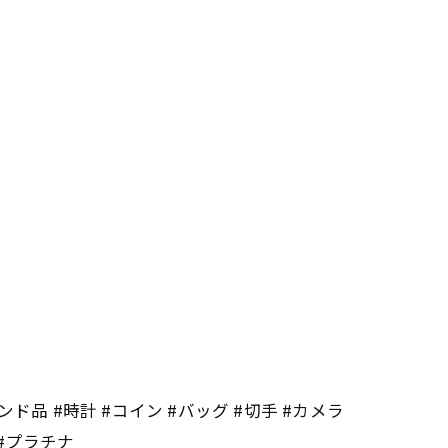
ンド品 #時計 #コイン #バッグ #切手 #カメラ
 #プラチナ