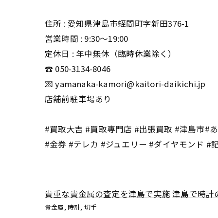
住所 : 愛知県津島市蛭間町字新田376-1
営業時間 : 9:30〜19:00
定休日 : 年中無休（臨時休業除く）
☎️ 050-3134-8046
💌 yamanaka-kamori@kaitori-daikichi.jp
店舗前駐車場あり
#買取大吉 #買取専門店 #出張買取 #津島市#あま
#金券 #テレカ #ジュエリー #ダイヤモンド #
貴重な貴金属の査定を津島で実施
津島で時計
貴金属
時計
切手