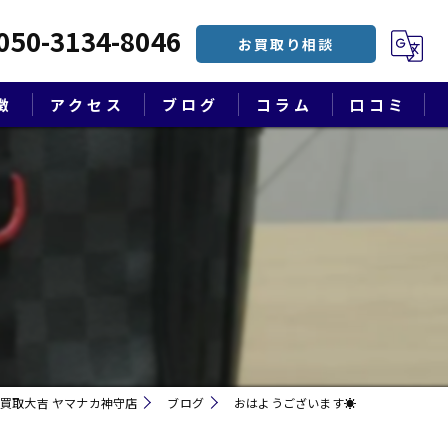
050-3134-8046
お買取り相談
徴
アクセス
ブログ
コラム
口コミ
漫画特集
買取大吉 ヤマナカ神守店
ブログ
おはようございます☀
遺品整理・終活