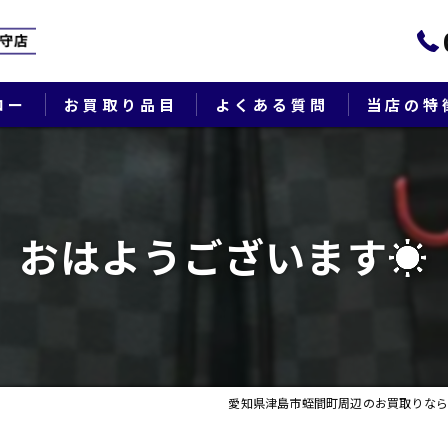
ロー
お買取り品目
よくある質問
当店の特
ブランド
貴金属
おはようございます☀
切手
時計
出張
愛知県津島市蛭間町周辺のお買取りなら
生前整理・