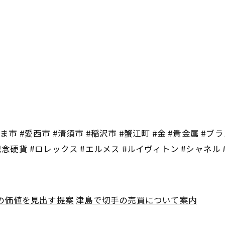
市 #愛西市 #清須市 #稲沢市 #蟹江町 #金 #貴金属 #ブラ
記念硬貨 #ロレックス #エルメス #ルイヴィトン #シャネル
の価値を見出す提案
津島で切手の売買について案内