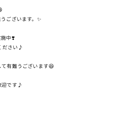

難うございます。✨
施中❣️
ください♪
て有難うございます😆
歓迎です♪