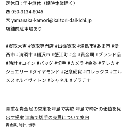
定休日 : 年中無休（臨時休業除く）
☎️ 050-3134-8046
💌 yamanaka-kamori@kaitori-daikichi.jp
店舗前駐車場あり
#買取大吉 #買取専門店 #出張買取 #津島市#あま市 #愛
西市 #清須市 #稲沢市 #蟹江町 #金 #貴金属 #ブランド品
#時計 #コイン #バッグ #切手 #カメラ #金券 #テレカ #
ジュエリー #ダイヤモンド #記念硬貨 #ロレックス #エル
メス #ルイヴィトン #シャネル #プラチナ
貴重な貴金属の査定を津島で実施
津島で時計の価値を見
出す提案
津島で切手の売買について案内
貴金属
時計
切手