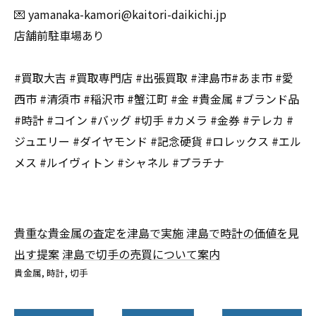
💌 yamanaka-kamori@kaitori-daikichi.jp
店舗前駐車場あり
#買取大吉 #買取専門店 #出張買取 #津島市#あま市 #愛
西市 #清須市 #稲沢市 #蟹江町 #金 #貴金属 #ブランド品
#時計 #コイン #バッグ #切手 #カメラ #金券 #テレカ #
ジュエリー #ダイヤモンド #記念硬貨 #ロレックス #エル
メス #ルイヴィトン #シャネル #プラチナ
貴重な貴金属の査定を津島で実施
津島で時計の価値を見
出す提案
津島で切手の売買について案内
貴金属
時計
切手