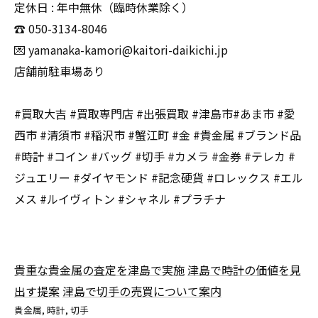
定休日 : 年中無休（臨時休業除く）
☎️ 050-3134-8046
💌 yamanaka-kamori@kaitori-daikichi.jp
店舗前駐車場あり
#買取大吉 #買取専門店 #出張買取 #津島市#あま市 #愛
西市 #清須市 #稲沢市 #蟹江町 #金 #貴金属 #ブランド品
#時計 #コイン #バッグ #切手 #カメラ #金券 #テレカ #
ジュエリー #ダイヤモンド #記念硬貨 #ロレックス #エル
メス #ルイヴィトン #シャネル #プラチナ
貴重な貴金属の査定を津島で実施
津島で時計の価値を見
出す提案
津島で切手の売買について案内
貴金属
時計
切手