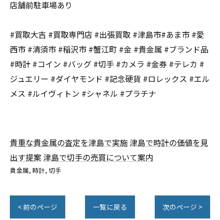
店舗前駐車場あり
#買取大吉 #買取専門店 #出張買取 #津島市#あま市 #愛
西市 #清須市 #稲沢市 #蟹江町 #金 #貴金属 #ブランド品
#時計 #コイン #バッグ #切手 #カメラ #金券 #テレカ #
ジュエリー #ダイヤモンド #記念硬貨 #ロレックス #エル
メス #ルイヴィトン #シャネル #プラチナ
貴重な貴金属の査定を津島で実施
津島で時計の価値を見
出す提案
津島で切手の売買について案内
貴金属
時計
切手
< 前のページ
一覧に戻る
次のページ >