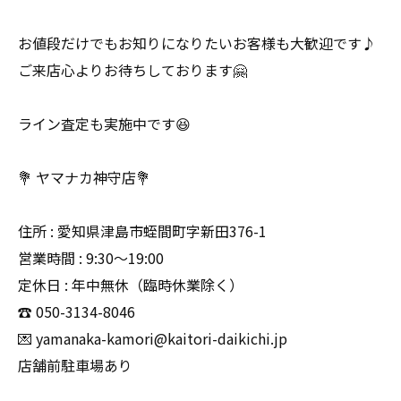
お値段だけでもお知りになりたいお客様も大歓迎です♪
ご来店心よりお待ちしております🤗
ライン査定も実施中です😆
💐 ヤマナカ神守店💐
住所 : 愛知県津島市蛭間町字新田376-1
営業時間 : 9:30〜19:00
定休日 : 年中無休（臨時休業除く）
☎️ 050-3134-8046
💌 yamanaka-kamori@kaitori-daikichi.jp
店舗前駐車場あり