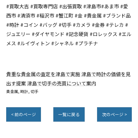
#買取大吉 #買取専門店 #出張買取 #津島市#あま市 #愛
西市 #清須市 #稲沢市 #蟹江町 #金 #貴金属 #ブランド品
#時計 #コイン #バッグ #切手 #カメラ #金券 #テレカ #
ジュエリー #ダイヤモンド #記念硬貨 #ロレックス #エル
メス #ルイヴィトン #シャネル #プラチナ
貴重な貴金属の査定を津島で実施
津島で時計の価値を見
出す提案
津島で切手の売買について案内
貴金属
時計
切手
< 前のページ
一覧に戻る
次のページ >