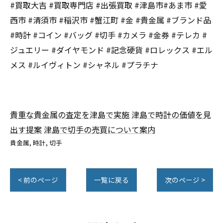
#買取大吉 #買取専門店 #出張買取 #津島市#あま市 #愛
西市 #清須市 #稲沢市 #蟹江町 #金 #貴金属 #ブランド品
#時計 #コイン #バッグ #切手 #カメラ #金券 #テレカ #
ジュエリー #ダイヤモンド #記念硬貨 #ロレックス #エル
メス #ルイヴィトン #シャネル #プラチナ
貴重な貴金属の査定を津島で実施
津島で時計の価値を見
出す提案
津島で切手の売買について案内
貴金属
時計
切手
< 前のページ
一覧に戻る
次のページ >