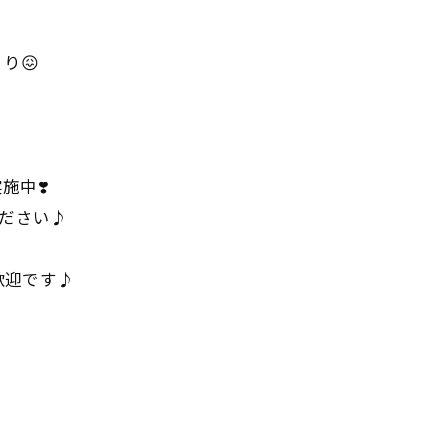
り😖
施中❣️
ください♪
歓迎です♪