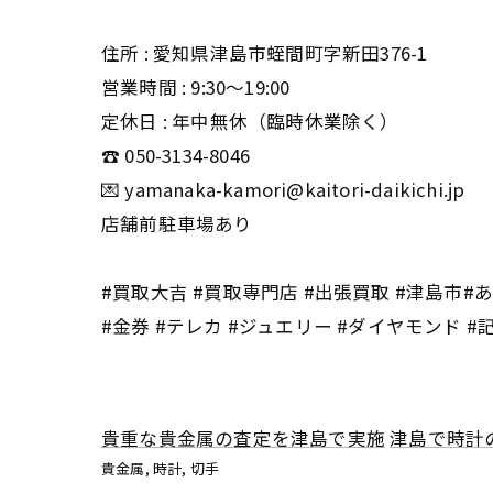
住所 : 愛知県津島市蛭間町字新田376-1
営業時間 : 9:30〜19:00
定休日 : 年中無休（臨時休業除く）
☎️ 050-3134-8046
💌 yamanaka-kamori@kaitori-daikichi.jp
店舗前駐車場あり
#買取大吉 #買取専門店 #出張買取 #津島市#あま
#金券 #テレカ #ジュエリー #ダイヤモンド #
貴重な貴金属の査定を津島で実施
津島で時計
貴金属
時計
切手