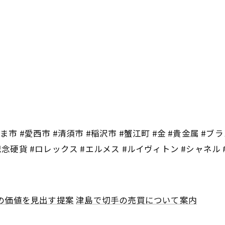
市 #愛西市 #清須市 #稲沢市 #蟹江町 #金 #貴金属 #ブラ
記念硬貨 #ロレックス #エルメス #ルイヴィトン #シャネル
の価値を見出す提案
津島で切手の売買について案内