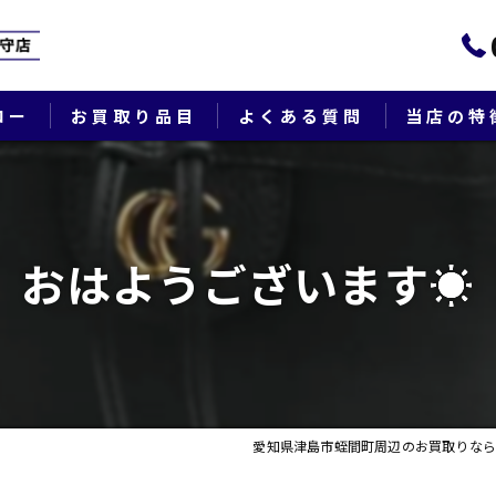
ロー
お買取り品目
よくある質問
当店の特
ブランド
貴金属
おはようございます☀
切手
時計
出張
愛知県津島市蛭間町周辺のお買取りなら
生前整理・