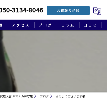
050-3134-8046
お買取り相談
徴
アクセス
ブログ
コラム
口コミ
漫画特集
買取大吉 ヤマナカ神守店
ブログ
おはようございます☀
遺品整理・終活