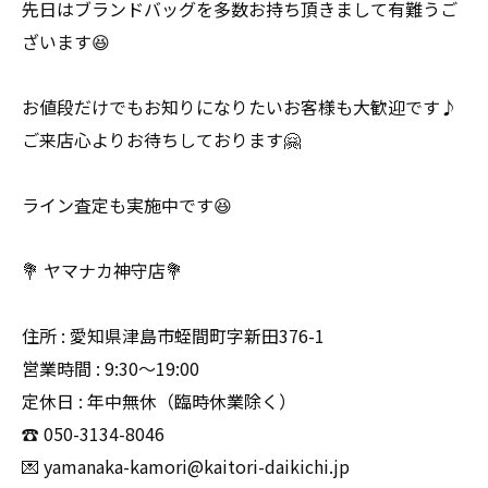
先日はブランドバッグを多数お持ち頂きまして有難うご
ざいます😆
お値段だけでもお知りになりたいお客様も大歓迎です♪
ご来店心よりお待ちしております🤗
ライン査定も実施中です😆
💐 ヤマナカ神守店💐
住所 : 愛知県津島市蛭間町字新田376-1
営業時間 : 9:30〜19:00
定休日 : 年中無休（臨時休業除く）
☎️ 050-3134-8046
💌 yamanaka-kamori@kaitori-daikichi.jp