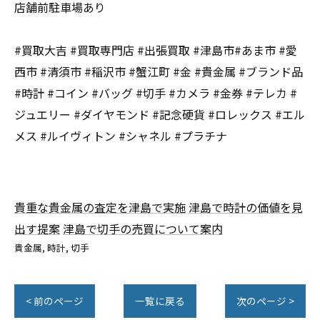
店舗前駐車場あり
#買取大吉 #買取専門店 #出張買取 #津島市#あま市 #愛
西市 #清須市 #稲沢市 #蟹江町 #金 #貴金属 #ブランド品
#時計 #コイン #バッグ #切手 #カメラ #金券 #テレカ #
ジュエリー #ダイヤモンド #記念硬貨 #ロレックス #エル
メス #ルイヴィトン #シャネル #プラチナ
貴重な貴金属の査定を津島で実施
津島で時計の価値を見
出す提案
津島で切手の売買について案内
貴金属
時計
切手
< 前のページ
一覧に戻る
次のページ >