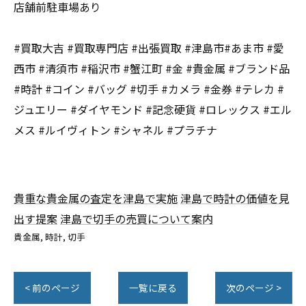
店舗前駐車場あり
#買取大吉 #買取専門店 #出張買取 #津島市#あま市 #愛
西市 #清須市 #稲沢市 #蟹江町 #金 #貴金属 #ブランド品
#時計 #コイン #バッグ #切手 #カメラ #金券 #テレカ #
ジュエリー #ダイヤモンド #記念硬貨 #ロレックス #エル
メス #ルイヴィトン #シャネル #プラチナ
貴重な貴金属の査定を津島で実施
津島で時計の価値を見
出す提案
津島で切手の売買について案内
貴金属
時計
切手
< 前のページ
一覧に戻る
次のページ >