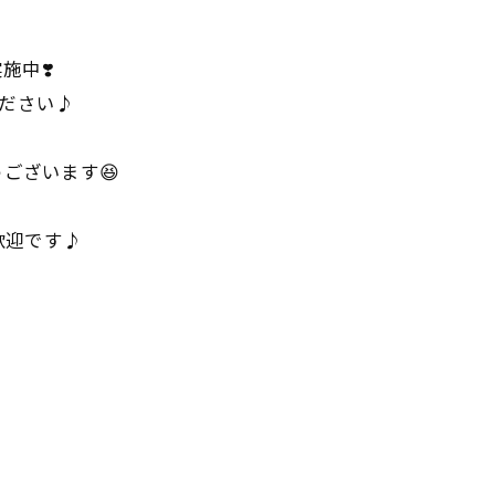
施中❣️
ください♪
うございます😆
歓迎です♪