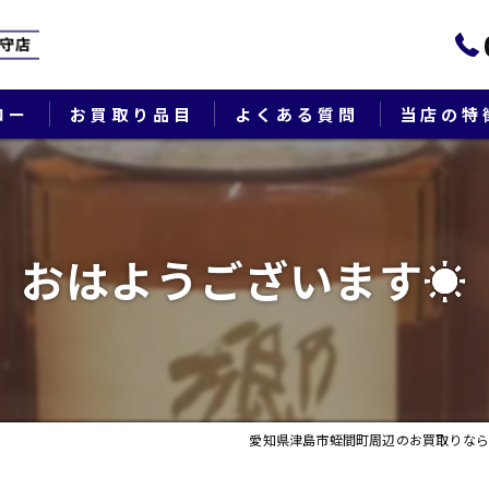
ロー
お買取り品目
よくある質問
当店の特
ブランド
貴金属
おはようございます☀
切手
時計
出張
愛知県津島市蛭間町周辺のお買取りなら
生前整理・