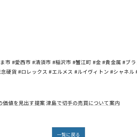
市 #愛西市 #清須市 #稲沢市 #蟹江町 #金 #貴金属 #ブラ
記念硬貨 #ロレックス #エルメス #ルイヴィトン #シャネル
の価値を見出す提案
津島で切手の売買について案内
一覧に戻る