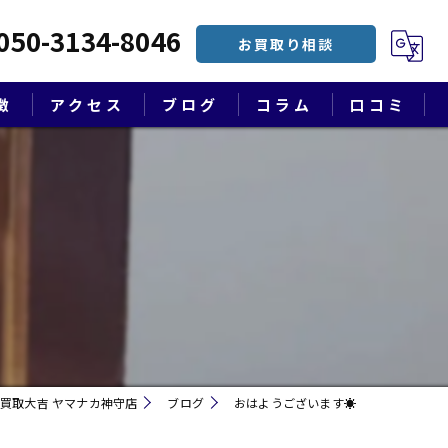
050-3134-8046
お買取り相談
徴
アクセス
ブログ
コラム
口コミ
漫画特集
買取大吉 ヤマナカ神守店
ブログ
おはようございます☀
遺品整理・終活