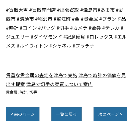
#買取大吉 #買取専門店 #出張買取 #津島市#あま市 #愛
西市 #清須市 #稲沢市 #蟹江町 #金 #貴金属 #ブランド品
#時計 #コイン #バッグ #切手 #カメラ #金券 #テレカ #
ジュエリー #ダイヤモンド #記念硬貨 #ロレックス #エル
メス #ルイヴィトン #シャネル #プラチナ
貴重な貴金属の査定を津島で実施
津島で時計の価値を見
出す提案
津島で切手の売買について案内
貴金属
時計
切手
< 前のページ
一覧に戻る
次のページ >