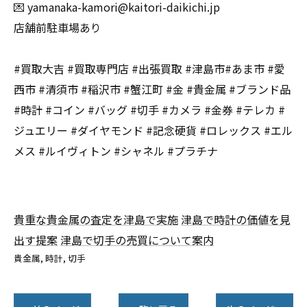
💌 yamanaka-kamori@kaitori-daikichi.jp
店舗前駐車場あり
#買取大吉 #買取専門店 #出張買取 #津島市#あま市 #愛
西市 #清須市 #稲沢市 #蟹江町 #金 #貴金属 #ブランド品
#時計 #コイン #バッグ #切手 #カメラ #金券 #テレカ #
ジュエリー #ダイヤモンド #記念硬貨 #ロレックス #エル
メス #ルイヴィトン #シャネル #プラチナ
貴重な貴金属の査定を津島で実施
津島で時計の価値を見
出す提案
津島で切手の売買について案内
貴金属
時計
切手