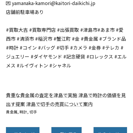
💌 yamanaka-kamori@kaitori-daikichi.jp
店舗前駐車場あり
#買取大吉 #買取専門店 #出張買取 #津島市#あま市 #愛
西市 #清須市 #稲沢市 #蟹江町 #金 #貴金属 #ブランド品
#時計 #コイン #バッグ #切手 #カメラ #金券 #テレカ #
ジュエリー #ダイヤモンド #記念硬貨 #ロレックス #エル
メス #ルイヴィトン #シャネル
貴重な貴金属の査定を津島で実施
津島で時計の価値を見
出す提案
津島で切手の売買について案内
貴金属
時計
切手