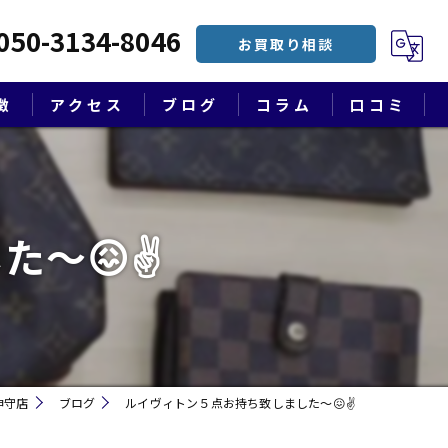
050-3134-8046
お買取り相談
徴
アクセス
ブログ
コラム
口コミ
漫画特集
た〜😖✌
神守店
ブログ
ルイヴィトン５点お持ち致しました〜😖✌
遺品整理・終活