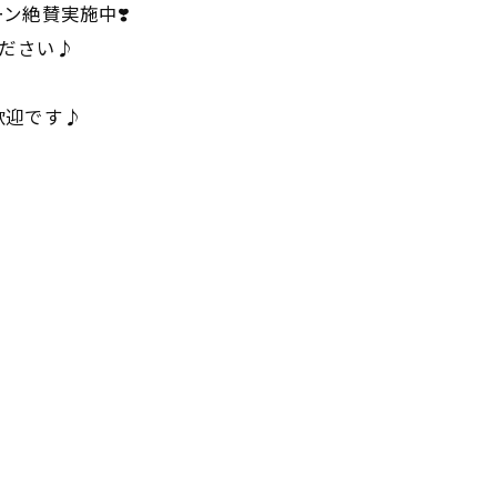
ン絶賛実施中❣️
ください♪
歓迎です♪