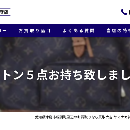
ロー
お買取り品目
よくある質問
当店の特
ブランド
貴金属
トン５点お持ち致しまし
切手
時計
出張
愛知県津島市蛭間町周辺のお買取りなら買取大吉 ヤマナカ
生前整理・