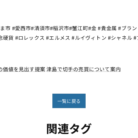
ま市 #愛西市#清須市#稲沢市#蟹江町#金 #貴金属 #ブランド品
念硬貨 #ロレックス #エルメス #ルイヴィトン #シャネル 
の価値を見出す提案
津島で切手の売買について案内
一覧に戻る
関連タグ