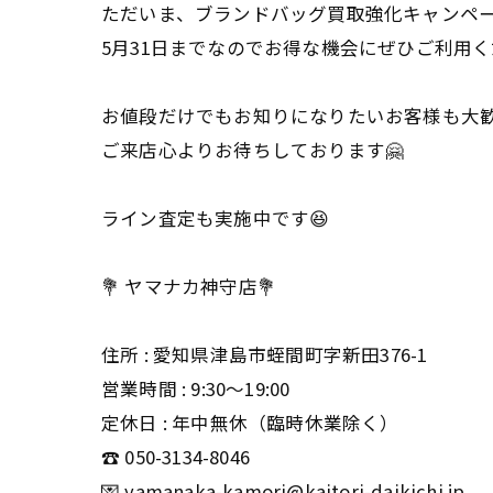
ただいま、ブランドバッグ買取強化キャンペー
5月31日までなのでお得な機会にぜひご利用
お値段だけでもお知りになりたいお客様も大
ご来店心よりお待ちしております🤗
ライン査定も実施中です😆
💐 ヤマナカ神守店💐
住所 : 愛知県津島市蛭間町字新田376-1
営業時間 : 9:30〜19:00
定休日 : 年中無休（臨時休業除く）
☎️ 050-3134-8046
💌 yamanaka-kamori@kaitori-daikichi.jp