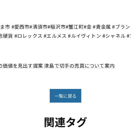
ま市 #愛西市#清須市#稲沢市#蟹江町#金 #貴金属 #ブランド品
念硬貨 #ロレックス #エルメス #ルイヴィトン #シャネル 
の価値を見出す提案
津島で切手の売買について案内
一覧に戻る
関連タグ