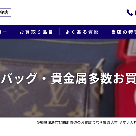
ロー
お買取り品目
よくある質問
当店の特
ブランド
貴金属
バッグ・貴金属多数お買
切手
時計
出張
愛知県津島市蛭間町周辺のお買取りなら買取大吉 ヤマナカ
生前整理・