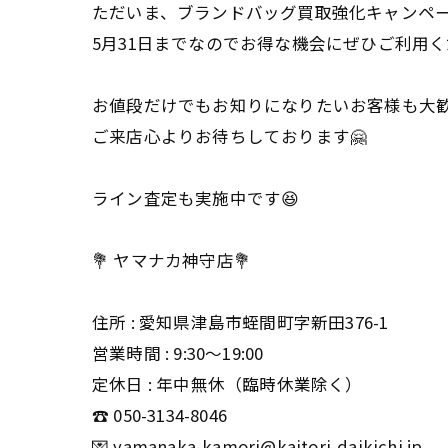
ただいま、ブランドバッグ買取強化キャンペー
5月31日までなのでお得な機会にぜひご利用
お値段だけでもお知りになりたいお客様も大
ご来店心よりお待ちしております🤗
ライン査定も実施中です😆
💐 ヤマナカ神守店💐
住所 : 愛知県津島市蛭間町字新田376-1
営業時間 : 9:30〜19:00
定休日 : 年中無休（臨時休業除く）
☎️ 050-3134-8046
💌 yamanaka-kamori@kaitori-daikichi.jp