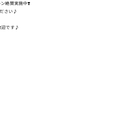
ン絶賛実施中❣️
ください♪
歓迎です♪