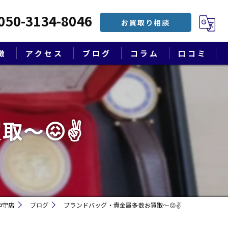
050-3134-8046
お買取り相談
徴
アクセス
ブログ
コラム
口コミ
漫画特集
取〜😖✌
神守店
ブログ
ブランドバッグ・貴金属多数お買取〜😖✌
遺品整理・終活