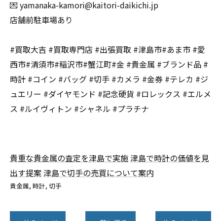
💌 yamanaka-kamori@kaitori-daikichi.jp
店舗前駐車場あり
#買取大吉 #買取専門店 #出張買取 #津島市#あま市 #愛
西市#清須市#稲沢市#蟹江町#金 #貴金属 #ブランド品 #
時計 #コイン #バッグ #切手 #カメラ #金券 #テレカ #ジ
ュエリー #ダイヤモンド #記念硬貨 #ロレックス #エルメ
ス #ルイヴィトン #シャネル #プラチナ
貴重な貴金属の査定を津島で実施
津島で時計の価値を見
出す提案
津島で切手の売買について案内
貴金属
時計
切手