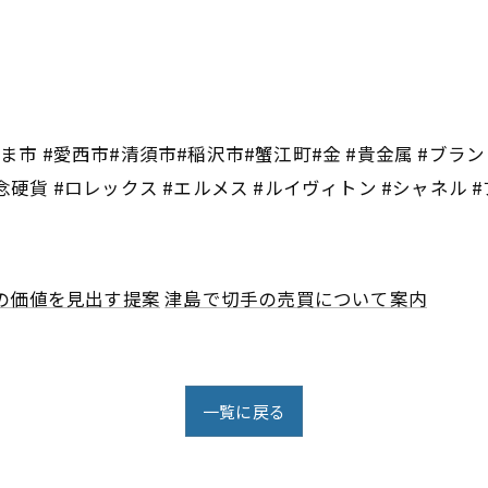
ま市 #愛西市#清須市#稲沢市#蟹江町#金 #貴金属 #ブランド品
念硬貨 #ロレックス #エルメス #ルイヴィトン #シャネル 
の価値を見出す提案
津島で切手の売買について案内
一覧に戻る