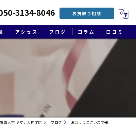
050-3134-8046
お買取り相談
徴
アクセス
ブログ
コラム
口コミ
漫画特集
買取大吉 ヤマナカ神守店
ブログ
おはようございます☀
遺品整理・終活