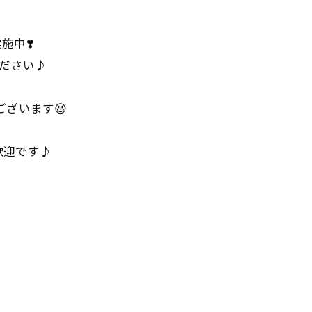
施中❣️
ください♪
ざいます😆
歓迎です♪