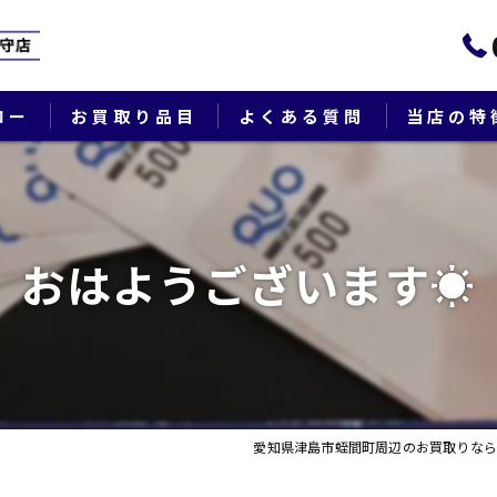
ロー
お買取り品目
よくある質問
当店の特
ブランド
貴金属
おはようございます☀
切手
時計
出張
愛知県津島市蛭間町周辺のお買取りなら
生前整理・