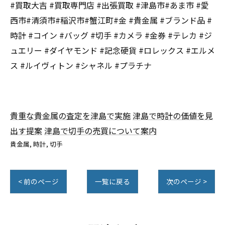
#買取大吉 #買取専門店 #出張買取 #津島市#あま市 #愛
西市#清須市#稲沢市#蟹江町#金 #貴金属 #ブランド品 #
時計 #コイン #バッグ #切手 #カメラ #金券 #テレカ #ジ
ュエリー #ダイヤモンド #記念硬貨 #ロレックス #エルメ
ス #ルイヴィトン #シャネル #プラチナ
貴重な貴金属の査定を津島で実施
津島で時計の価値を見
出す提案
津島で切手の売買について案内
貴金属
時計
切手
< 前のページ
一覧に戻る
次のページ >