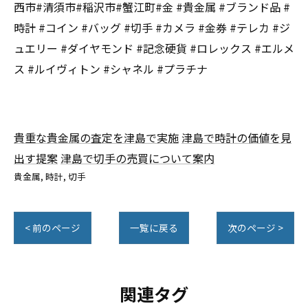
西市#清須市#稲沢市#蟹江町#金 #貴金属 #ブランド品 #
時計 #コイン #バッグ #切手 #カメラ #金券 #テレカ #ジ
ュエリー #ダイヤモンド #記念硬貨 #ロレックス #エルメ
ス #ルイヴィトン #シャネル #プラチナ
貴重な貴金属の査定を津島で実施
津島で時計の価値を見
出す提案
津島で切手の売買について案内
貴金属
時計
切手
< 前のページ
一覧に戻る
次のページ >
関連タグ