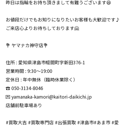
昨日は指輪をお持ち頂きまして有難うございます😆
お値段だけでもお知りになりたいお客様も大歓迎です♪
ご来店心よりお待ちしております🤗
💐 ヤマナカ神守店💐
住所 : 愛知県津島市蛭間町字新田376-1
営業時間 : 9:30〜19:00
定休日 : 年中無休（臨時休業除く）
☎️ 050-3134-8046
💌 yamanaka-kamori@kaitori-daikichi.jp
店舗前駐車場あり
#買取大吉 #買取専門店 #出張買取 #津島市#あま市 #愛