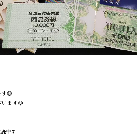
す😆
います😆
施中❣️