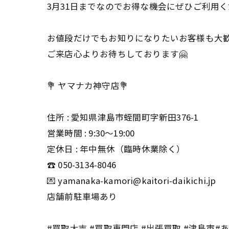
3月31日までなのでお得な機会にぜひご利用
お値段だけでもお知りになりたいお客様も大
ご来店心よりお待ちしております🤗
💐 ヤマナカ神守店💐
住所 : 愛知県津島市蛭間町字新田376-1
営業時間 : 9:30〜19:00
定休日 : 年中無休（臨時休業除く）
☎️ 050-3134-8046
💌 yamanaka-kamori@kaitori-daikichi.jp
店舗前駐車場あり
#買取大吉 #買取専門店 #出張買取 #津島市#あ