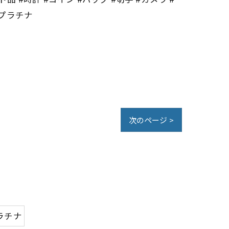
#プラチナ
次のページ >
ラチナ