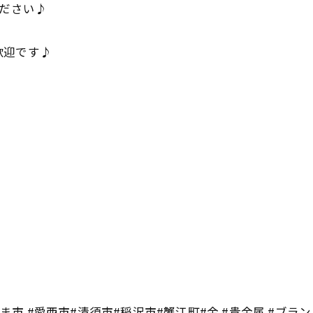
ください♪
歓迎です♪
ま市 #愛西市#清須市#稲沢市#蟹江町#金 #貴金属 #ブランド品