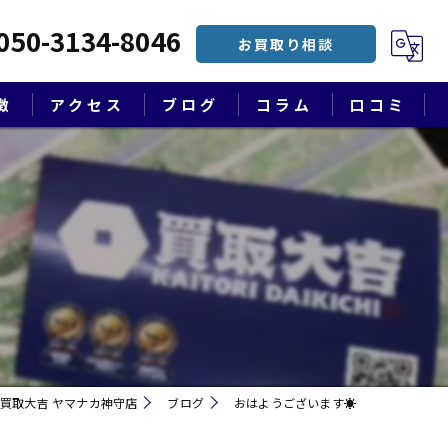
050-3134-8046
お買取り相談
徴
アクセス
ブログ
コラム
口コミ
漫画特集
買取大吉 ヤマナカ神守店
ブログ
おはようございます☀
遺品整理・終活