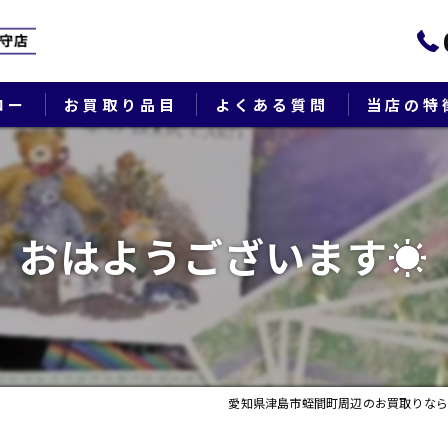
ロー
お買取り品目
よくある質問
当店の特
ブランド
貴金属
おはようございます☀
切手
時計
出張
愛知県津島市蛭間町周辺のお買取りなら
生前整理・