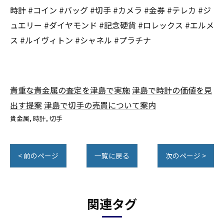
時計 #コイン #バッグ #切手 #カメラ #金券 #テレカ #ジ
ュエリー #ダイヤモンド #記念硬貨 #ロレックス #エルメ
ス #ルイヴィトン #シャネル #プラチナ
貴重な貴金属の査定を津島で実施
津島で時計の価値を見
出す提案
津島で切手の売買について案内
貴金属
時計
切手
< 前のページ
一覧に戻る
次のページ >
関連タグ