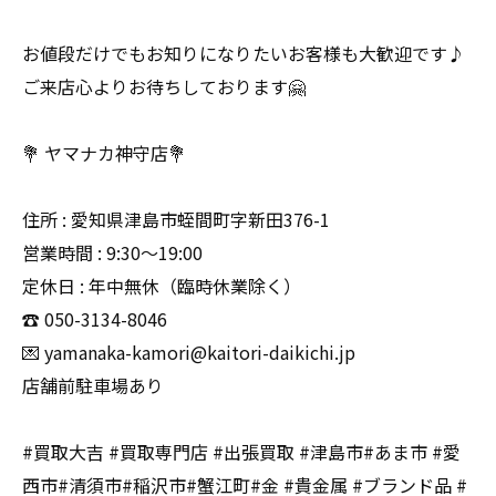
お値段だけでもお知りになりたいお客様も大歓迎です♪
ご来店心よりお待ちしております🤗
💐 ヤマナカ神守店💐
住所 : 愛知県津島市蛭間町字新田376-1
営業時間 : 9:30〜19:00
定休日 : 年中無休（臨時休業除く）
☎️ 050-3134-8046
💌 yamanaka-kamori@kaitori-daikichi.jp
店舗前駐車場あり
#買取大吉 #買取専門店 #出張買取 #津島市#あま市 #愛
西市#清須市#稲沢市#蟹江町#金 #貴金属 #ブランド品 #