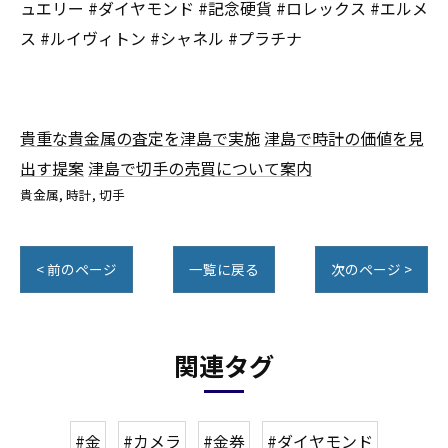
ュエリー #ダイヤモンド #記念硬貨 #ロレックス #エルメ
ス #ルイヴィトン #シャネル #プラチナ
貴重な貴金属の査定を津島で実施
津島で時計の価値を見
出す提案
津島で切手の売買について案内
貴金属
時計
切手
< 前のページ
一覧に戻る
次のページ >
関連タグ
#金
#カメラ
#金券
#ダイヤモンド