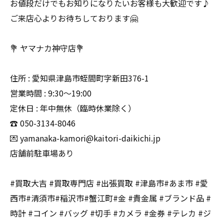
お値段だけでもお知りになりたいお客様も大歓迎です♪
ご来店心よりお待ちしております🤗
💐 ヤマナカ神守店💐
住所 : 愛知県津島市蛭間町字新田376-1
営業時間 : 9:30〜19:00
定休日 : 年中無休（臨時休業除く）
☎️ 050-3134-8046
💌 yamanaka-kamori@kaitori-daikichi.jp
店舗前駐車場あり
#買取大吉 #買取専門店 #出張買取 #津島市#あま市 #愛
西市#清須市#稲沢市#蟹江町#金 #貴金属 #ブランド品 #
時計 #コイン #バッグ #切手 #カメラ #金券 #テレカ #ジ