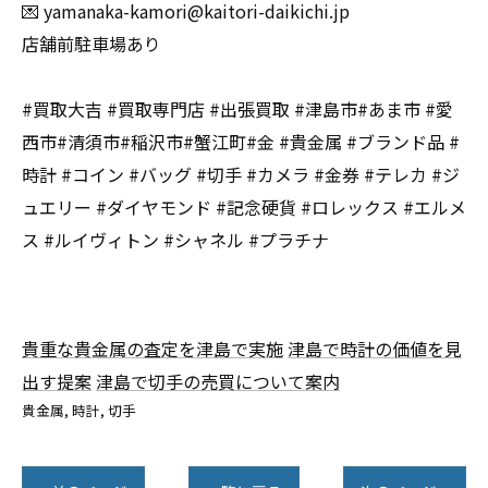
💌 yamanaka-kamori@kaitori-daikichi.jp
店舗前駐車場あり
#買取大吉 #買取専門店 #出張買取 #津島市#あま市 #愛
西市#清須市#稲沢市#蟹江町#金 #貴金属 #ブランド品 #
時計 #コイン #バッグ #切手 #カメラ #金券 #テレカ #ジ
ュエリー #ダイヤモンド #記念硬貨 #ロレックス #エルメ
ス #ルイヴィトン #シャネル #プラチナ
貴重な貴金属の査定を津島で実施
津島で時計の価値を見
出す提案
津島で切手の売買について案内
貴金属
時計
切手