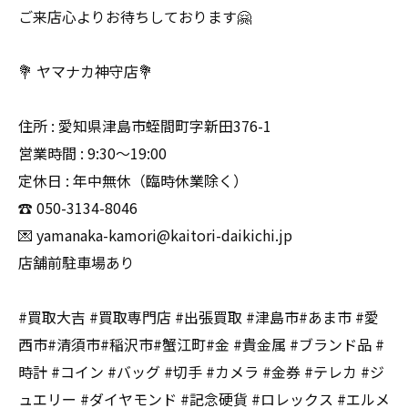
ご来店心よりお待ちしております🤗
💐 ヤマナカ神守店💐
住所 : 愛知県津島市蛭間町字新田376-1
営業時間 : 9:30〜19:00
定休日 : 年中無休（臨時休業除く）
☎️ 050-3134-8046
💌 yamanaka-kamori@kaitori-daikichi.jp
店舗前駐車場あり
#買取大吉 #買取専門店 #出張買取 #津島市#あま市 #愛
西市#清須市#稲沢市#蟹江町#金 #貴金属 #ブランド品 #
時計 #コイン #バッグ #切手 #カメラ #金券 #テレカ #ジ
ュエリー #ダイヤモンド #記念硬貨 #ロレックス #エルメ