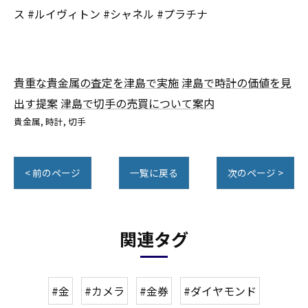
ス #ルイヴィトン #シャネル #プラチナ
貴重な貴金属の査定を津島で実施
津島で時計の価値を見
出す提案
津島で切手の売買について案内
貴金属
時計
切手
< 前のページ
一覧に戻る
次のページ >
関連タグ
#金
#カメラ
#金券
#ダイヤモンド