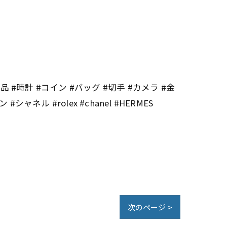
ド品 #時計 #コイン #バッグ #切手 #カメラ #金
ル #rolex #chanel #HERMES
次のページ >