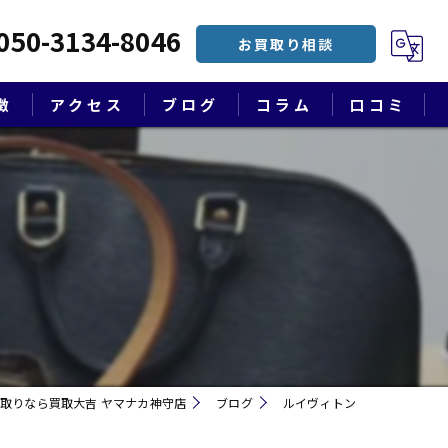
050-3134-8046
お買取り相談
徴
アクセス
ブログ
コラム
口コミ
漫画特集
取りなら買取大吉 ヤマナカ神守店
ブログ
ルイヴィトン
遺品整理・終活