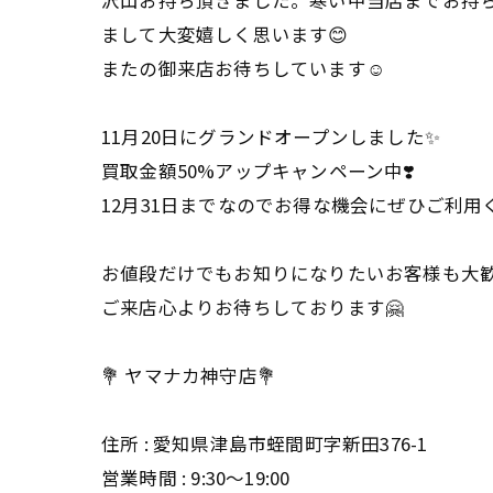
沢山お持ち頂きました。寒い中当店までお持
まして大変嬉しく思います😊
またの御来店お待ちしています☺
11月20日にグランドオープンしました✨
買取金額50%アップキャンペーン中❣️
12月31日までなのでお得な機会にぜひご利用
お値段だけでもお知りになりたいお客様も大
ご来店心よりお待ちしております🤗
💐 ヤマナカ神守店💐
住所 : 愛知県津島市蛭間町字新田376-1
営業時間 : 9:30〜19:00