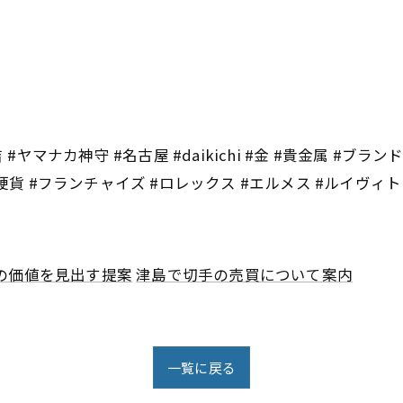
#ヤマナカ神守 #名古屋 #daikichi #金 #貴金属 #ブラン
 #フランチャイズ #ロレックス #エルメス #ルイヴィトン #シャネ
の価値を見出す提案
津島で切手の売買について案内
一覧に戻る