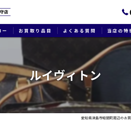
ロー
お買取り品目
よくある質問
当店の特
ブランド
貴金属
ルイヴィトン
切手
時計
出張
愛知県津島市蛭間町周辺のお買
生前整理・